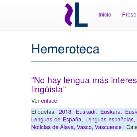
Inicio
Prese
Hemeroteca
“No hay lengua más interes
lingüista”
Ver
enlace
Etiquetas:
2018
,
Euskadi
,
Euskara
,
Eusk
Lenguas de España
,
Lenguas españolas
Noticias de Álava
,
Vasco
,
Vascuence
| Cat