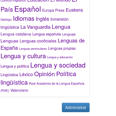
Conflicto lingüístico
Español
País
Euskera
Europa Press
Idiomas
Inglés
Inmersión
Gallego
Lengua
La Vanguardia
lingüística
Lengua catalana
Lengua española
Lenguaje
Lenguas de
Lenguas
Lenguas cooficiales
España
Lenguas propias
Lenguas peninsulares
Lengua y cultura
Lengua y educación
Lengua y sociedad
Lengua y política
Opinión
Política
Léxico
Lingüística
lingüística
Real Academia de la Lengua Española
Valenciano
(RAE)
Administrar