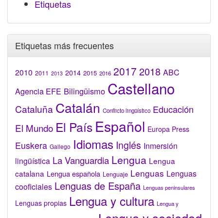
Etiquetas
Etiquetas más frecuentes
2017
2018
2010
ABC
2014
2015
2011
2016
2013
Castellano
Bilingüismo
Agencia EFE
Catalán
Cataluña
Educación
Conflicto lingüístico
Español
El País
El Mundo
Europa Press
Idiomas
Inglés
Euskera
Inmersión
Gallego
Lengua
La Vanguardia
lingüística
Lengua
Lenguas
catalana
Lenguas
Lengua española
Lenguaje
Lenguas de España
cooficiales
Lenguas peninsulares
Lengua y cultura
Lenguas propias
Lengua y