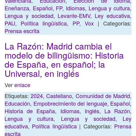
Valenciana
,
Educación
,
Elección de idioma
,
Eneñanza
,
Español
,
FP
,
Idiomas
,
Lengua y cultura
,
Lengua y sociedad
,
Levante-EMV
,
Ley educativa
,
PAU
,
Política lingüística
,
PP
,
Vox
| Categorías:
Prensa escrita
La Razón: Madrid cambia el
modelo de bilingüismo: Historia
de España, en español; la
Universal, en inglés
Ver
enlace
Etiquetas:
2024
,
Castellano
,
Comunidad de Madrid
,
Educación
,
Empobrecimiento del lenguaje
,
Español
,
Historia de España
,
Idiomas
,
Inglés
,
La Razón
,
Lengua y cultura
,
Lengua y sociedad
,
Ley
educativa
,
Política lingüística
| Categorías:
Prensa
escrita