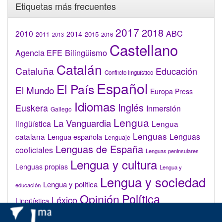
Etiquetas más frecuentes
2017
2018
2010
ABC
2014
2015
2011
2016
2013
Castellano
Bilingüismo
Agencia EFE
Catalán
Cataluña
Educación
Conflicto lingüístico
Español
El País
El Mundo
Europa Press
Idiomas
Inglés
Euskera
Inmersión
Gallego
Lengua
La Vanguardia
lingüística
Lengua
Lenguas
catalana
Lenguas
Lengua española
Lenguaje
Lenguas de España
cooficiales
Lenguas peninsulares
Lengua y cultura
Lenguas propias
Lengua y
Lengua y sociedad
Lengua y política
educación
Opinión
Política
Léxico
Lingüística
lingüística
Real Academia de la Lengua Española (RAE)