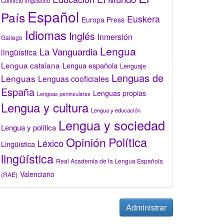
Conflicto lingüístico
Español
País
Euskera
Europa Press
Idiomas
Inglés
Inmersión
Gallego
Lengua
La Vanguardia
lingüística
Lengua catalana
Lengua española
Lenguaje
Lenguas de
Lenguas
Lenguas cooficiales
España
Lenguas propias
Lenguas peninsulares
Lengua y cultura
Lengua y educación
Lengua y sociedad
Lengua y política
Opinión
Política
Léxico
Lingüística
lingüística
Real Academia de la Lengua Española
Valenciano
(RAE)
Administrar