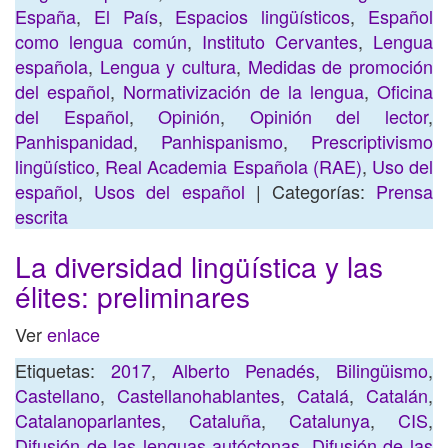
España
,
El País
,
Espacios lingüísticos
,
Español
como lengua común
,
Instituto Cervantes
,
Lengua
española
,
Lengua y cultura
,
Medidas de promoción
del español
,
Normativización de la lengua
,
Oficina
del Español
,
Opinión
,
Opinión del lector
,
Panhispanidad
,
Panhispanismo
,
Prescriptivismo
lingüístico
,
Real Academia Española (RAE)
,
Uso del
español
,
Usos del español
| Categorías:
Prensa
escrita
La diversidad lingüística y las
élites: preliminares
Ver
enlace
Etiquetas:
2017
,
Alberto Penadés
,
Bilingüismo
,
Castellano
,
Castellanohablantes
,
Catalá
,
Catalán
,
Catalanoparlantes
,
Cataluña
,
Catalunya
,
CIS
,
Difusión de las lenguas autóctonas
,
Difusión de las