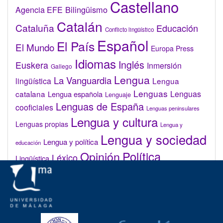
Castellano
Bilingüismo
Agencia EFE
Catalán
Cataluña
Educación
Conflicto lingüístico
Español
El País
El Mundo
Europa Press
Idiomas
Inglés
Euskera
Inmersión
Gallego
Lengua
La Vanguardia
lingüística
Lengua
Lenguas
catalana
Lenguas
Lengua española
Lenguaje
Lenguas de España
cooficiales
Lenguas peninsulares
Lengua y cultura
Lenguas propias
Lengua y
Lengua y sociedad
Lengua y política
educación
Opinión
Política
Léxico
Lingüística
lingüística
Real Academia de la Lengua Española (RAE)
Valenciano
Administrar