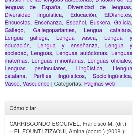
lenguas de España
,
Diversidad de lenguas
,
Diversidad lingüística
,
Educación
,
ElDiario.es
,
Encuestas
,
Enseñanza
,
Español
,
Euskera
,
Galicia
,
Gallego
,
Gallegoparlantes
,
Lengua catalana
,
Lengua gallega
,
Lengua vasca
,
Lengua y
educación
,
Lengua y enseñanza
,
Lengua y
sociedad
,
Lenguas
,
Lenguas autóctonas
,
Lenguas
maternas
,
Lenguas minoritarias
,
Lenguas oficiales
,
Lenguas peninsulares
,
Lingüística
,
Llengua
catalana
,
Perfiles lingüísticos
,
Sociolingüística
,
Vasco
,
Vascuence
| Categorías:
Páginas web
Cómo citar
CARRISCONDO ESQUIVEL, Francisco M. (dir.)
– EL FOUNTI ZIZAOUI, Amina (coord.) (2008-):