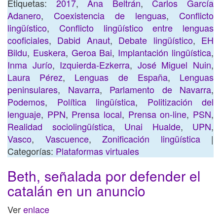
Etiquetas:
2017
,
Ana Beltrán
,
Carlos García
Adanero
,
Coexistencia de lenguas
,
Conflicto
lingüístico
,
Conflicto lingüístico entre lenguas
cooficiales
,
Dabid Anaut
,
Debate lingüístico
,
EH
Bildu
,
Euskera
,
Geroa Bai
,
Implantación lingüística
,
Inma Jurío
,
Izquierda-Ezkerra
,
José Miguel Nuin
,
Laura Pérez
,
Lenguas de España
,
Lenguas
peninsulares
,
Navarra
,
Parlamento de Navarra
,
Podemos
,
Política lingüística
,
Politización del
lenguaje
,
PPN
,
Prensa local
,
Prensa on-line
,
PSN
,
Realidad sociolingüística
,
Unai Hualde
,
UPN
,
Vasco
,
Vascuence
,
Zonificación lingüística
|
Categorías:
Plataformas virtuales
Beth, señalada por defender el
catalán en un anuncio
Ver
enlace