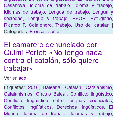
Casanova
,
Idioma de trabajo
,
Idioma y trabajo
,
Idiomas de trabajo
,
Lengua de trabajo
,
Lengua y
sociedad
,
Lengua y trabajo
,
PSOE
,
Refugiado
,
Ricardo F. Colmenero
,
Trabajo
,
Uso del catalán
|
Categorías:
Prensa escrita
El camarero denunciado por
Quimi Portet: «No tengo nada
contra el catalán, sólo quiero
trabajar»
Ver
enlace
Etiquetas:
2016
,
Baleària
,
Catalán
,
Catalanismo
,
Catalanismos
,
Círculo Balear
,
Conflicto lingüístico
,
Conflicto lingüístico entre lenguas cooficiales
,
Conflictos lingüísticos
,
Derechos lingüísticos
,
El
Mundo
,
Idioma de trabajo
,
Idiomas y trabajo
,