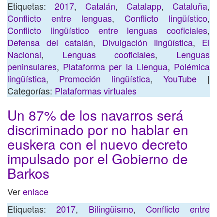
Etiquetas:
2017
,
Catalán
,
Catalapp
,
Cataluña
,
Conflicto entre lenguas
,
Conflicto lingüístico
,
Conflicto lingüístico entre lenguas cooficiales
,
Defensa del catalán
,
Divulgación lingüística
,
El
Nacional
,
Lenguas cooficiales
,
Lenguas
peninsulares
,
Plataforma per la Llengua
,
Polémica
lingüística
,
Promoción lingüística
,
YouTube
|
Categorías:
Plataformas virtuales
Un 87% de los navarros será
discriminado por no hablar en
euskera con el nuevo decreto
impulsado por el Gobierno de
Barkos
Ver
enlace
Etiquetas:
2017
,
Bilingüismo
,
Conflicto entre