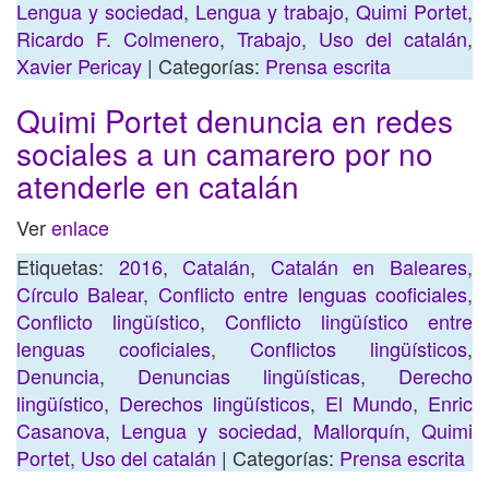
Lengua y sociedad
,
Lengua y trabajo
,
Quimi Portet
,
Ricardo F. Colmenero
,
Trabajo
,
Uso del catalán
,
Xavier Pericay
| Categorías:
Prensa escrita
Quimi Portet denuncia en redes
sociales a un camarero por no
atenderle en catalán
Ver
enlace
Etiquetas:
2016
,
Catalán
,
Catalán en Baleares
,
Círculo Balear
,
Conflicto entre lenguas cooficiales
,
Conflicto lingüístico
,
Conflicto lingüístico entre
lenguas cooficiales
,
Conflictos lingüísticos
,
Denuncia
,
Denuncias lingüísticas
,
Derecho
lingüístico
,
Derechos lingüísticos
,
El Mundo
,
Enric
Casanova
,
Lengua y sociedad
,
Mallorquín
,
Quimi
Portet
,
Uso del catalán
| Categorías:
Prensa escrita