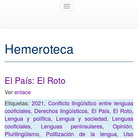
Toggle
navigation
Hemeroteca
El País: El Roto
Ver
enlace
Etiquetas:
2021
,
Conflicto lingüístico entre lenguas
cooficiales
,
Derechos lingüísticos
,
El País
,
El Roto
,
Lengua y política
,
Lengua y sociedad
,
Lenguas
cooficiales
,
Lenguas peninsulares
,
Opinión
,
Plurilingüismo
,
Politización de la lengua
,
Uso