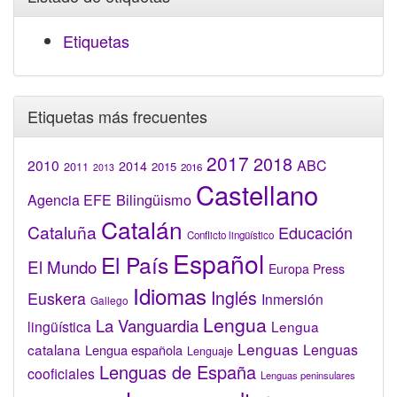
Etiquetas
Etiquetas más frecuentes
2017
2018
2010
ABC
2014
2015
2011
2016
2013
Castellano
Bilingüismo
Agencia EFE
Catalán
Cataluña
Educación
Conflicto lingüístico
Español
El País
El Mundo
Europa Press
Idiomas
Inglés
Euskera
Inmersión
Gallego
Lengua
La Vanguardia
lingüística
Lengua
Lenguas
catalana
Lenguas
Lengua española
Lenguaje
Lenguas de España
cooficiales
Lenguas peninsulares