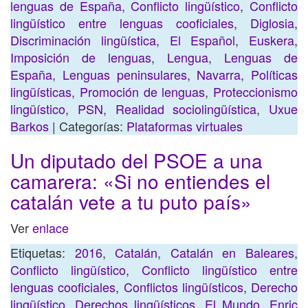
lenguas de España
,
Conflicto lingüístico
,
Conflicto
lingüístico entre lenguas cooficiales
,
Diglosia
,
Discriminación lingüística
,
El Español
,
Euskera
,
Imposición de lenguas
,
Lengua
,
Lenguas de
España
,
Lenguas peninsulares
,
Navarra
,
Políticas
lingüísticas
,
Promoción de lenguas
,
Proteccionismo
lingüístico
,
PSN
,
Realidad sociolingüística
,
Uxue
Barkos
| Categorías:
Plataformas virtuales
Un diputado del PSOE a una
camarera: «Si no entiendes el
catalán vete a tu puto país»
Ver
enlace
Etiquetas:
2016
,
Catalán
,
Catalán en Baleares
,
Conflicto lingüístico
,
Conflicto lingüístico entre
lenguas cooficiales
,
Conflictos lingüísticos
,
Derecho
lingüístico
,
Derechos lingüísticos
,
El Mundo
,
Enric