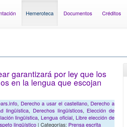
ntación
Hemeroteca
Documentos
Créditos
ear garantizará por ley que los
os en la lengua que escojan
ars.info
,
Derecho a usar el castellano
,
Derecho a
d lingüística
,
Derechos lingüísticos
,
Elección de
lación lingüística
,
Lengua oficial
,
Libre elección de
peto lingüístico
| Categorías:
Prensa escrita