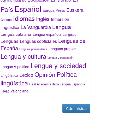
Conflicto lingüístico
Español
País
Euskera
Europa Press
Idiomas
Inglés
Inmersión
Gallego
Lengua
La Vanguardia
lingüística
Lengua catalana
Lengua española
Lenguaje
Lenguas de
Lenguas
Lenguas cooficiales
España
Lenguas propias
Lenguas peninsulares
Lengua y cultura
Lengua y educación
Lengua y sociedad
Lengua y política
Opinión
Política
Léxico
Lingüística
lingüística
Real Academia de la Lengua Española
Valenciano
(RAE)
Administrar