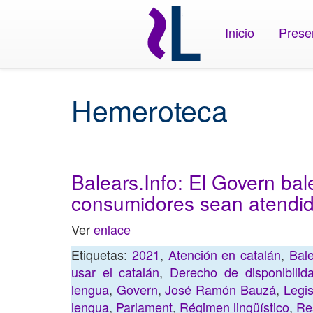
Inicio
Prese
Hemeroteca
Balears.Info: El Govern bal
consumidores sean atendid
Ver
enlace
Etiquetas:
2021
,
Atención en catalán
,
Bale
usar el catalán
,
Derecho de disponibilida
lengua
,
Govern
,
José Ramón Bauzá
,
Legis
lengua
,
Parlament
,
Régimen lingüístico
,
Res