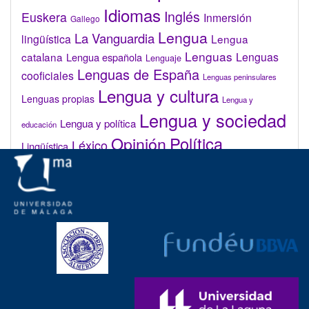
Idiomas
Inglés
Euskera
Inmersión
Gallego
Lengua
La Vanguardia
lingüística
Lengua
Lenguas
catalana
Lenguas
Lengua española
Lenguaje
Lenguas de España
cooficiales
Lenguas peninsulares
Lengua y cultura
Lenguas propias
Lengua y
Lengua y sociedad
Lengua y política
educación
Opinión
Política
Léxico
Lingüística
lingüística
Real Academia de la Lengua Española (RAE)
Valenciano
Administrar