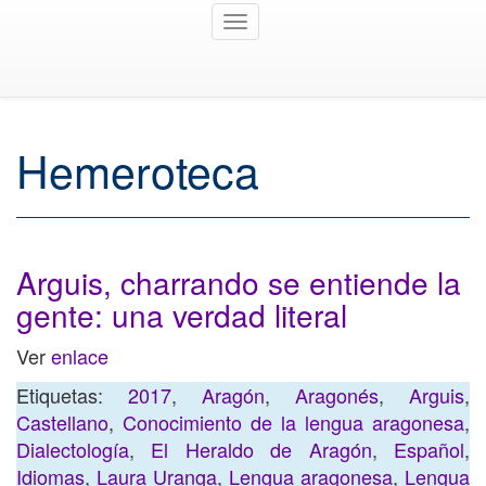
Toggle
navigation
Hemeroteca
Arguis, charrando se entiende la
gente: una verdad literal
Ver
enlace
Etiquetas:
2017
,
Aragón
,
Aragonés
,
Arguis
,
Castellano
,
Conocimiento de la lengua aragonesa
,
Dialectología
,
El Heraldo de Aragón
,
Español
,
Idiomas
,
Laura Uranga
,
Lengua aragonesa
,
Lengua