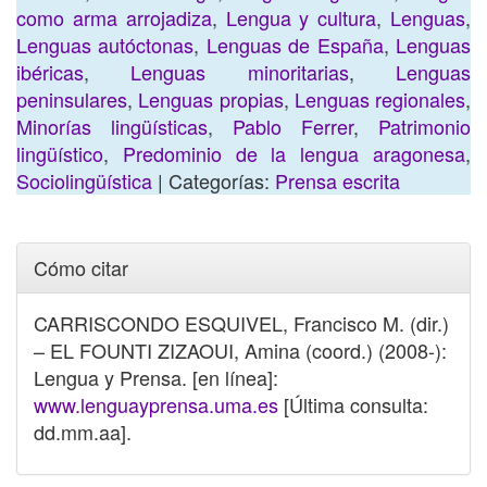
como arma arrojadiza
,
Lengua y cultura
,
Lenguas
,
Lenguas autóctonas
,
Lenguas de España
,
Lenguas
ibéricas
,
Lenguas minoritarias
,
Lenguas
peninsulares
,
Lenguas propias
,
Lenguas regionales
,
Minorías lingüísticas
,
Pablo Ferrer
,
Patrimonio
lingüístico
,
Predominio de la lengua aragonesa
,
Sociolingüística
| Categorías:
Prensa escrita
Cómo citar
CARRISCONDO ESQUIVEL, Francisco M. (dir.)
– EL FOUNTI ZIZAOUI, Amina (coord.) (2008-):
Lengua y Prensa. [en línea]:
www.lenguayprensa.uma.es
[Última consulta:
dd.mm.aa].