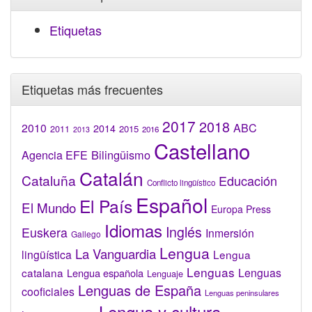
Etiquetas
Etiquetas más frecuentes
2017
2018
2010
ABC
2014
2015
2011
2016
2013
Castellano
Bilingüismo
Agencia EFE
Catalán
Cataluña
Educación
Conflicto lingüístico
Español
El País
El Mundo
Europa Press
Idiomas
Inglés
Euskera
Inmersión
Gallego
Lengua
La Vanguardia
lingüística
Lengua
Lenguas
catalana
Lenguas
Lengua española
Lenguaje
Lenguas de España
cooficiales
Lenguas peninsulares
Lengua y cultura