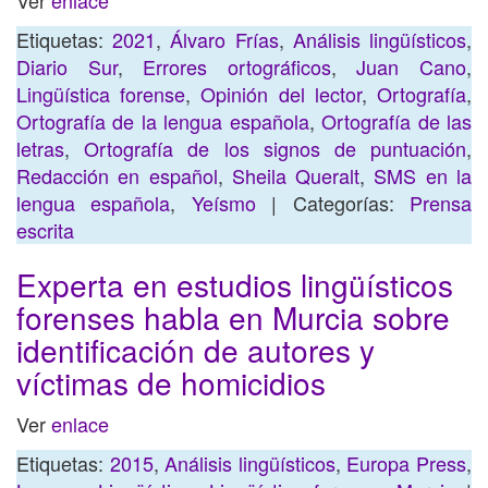
Ver
enlace
Etiquetas:
2021
,
Álvaro Frías
,
Análisis lingüísticos
,
Diario Sur
,
Errores ortográficos
,
Juan Cano
,
Lingüística forense
,
Opinión del lector
,
Ortografía
,
Ortografía de la lengua española
,
Ortografía de las
letras
,
Ortografía de los signos de puntuación
,
Redacción en español
,
Sheila Queralt
,
SMS en la
lengua española
,
Yeísmo
| Categorías:
Prensa
escrita
Experta en estudios lingüísticos
forenses habla en Murcia sobre
identificación de autores y
víctimas de homicidios
Ver
enlace
Etiquetas:
2015
,
Análisis lingüísticos
,
Europa Press
,