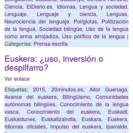
Ciencia
,
ElDiario.es
,
Idiomas
,
Lengua y sociedad
,
Lenguaje
,
Lenguaje y ciencia
,
Lenguas
,
Neurociencia del lenguaje
,
Políglotas
,
Politización
de la lengua
,
Sociedad bilingüe
,
Uso de la lengua
como arma arrojadiza
,
Uso político de la lengua
|
Categorías:
Prensa escrita
Euskera: ¿uso, inversión o
despilfarro?
Ver
enlace
Etiquetas:
2015
,
20minutos.es
,
Aitor Guenaga
,
Avance del euskera
,
Bilingüismo
,
Comunidades
autónomas bilingües
,
Conocimiento de la lengua
vasca
,
Conocimiento del euskera
,
Euskadi
,
Euskaldunes
,
Euskaltzaindia
,
Euskara
,
Euskera
,
Idiomas oficiales
,
Impulso del euskera
,
Iparralde
,