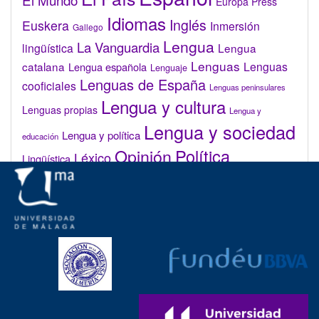
Europa Press
Idiomas
Inglés
Euskera
Inmersión
Gallego
Lengua
La Vanguardia
lingüística
Lengua
Lenguas
catalana
Lenguas
Lengua española
Lenguaje
Lenguas de España
cooficiales
Lenguas peninsulares
Lengua y cultura
Lenguas propias
Lengua y
Lengua y sociedad
Lengua y política
educación
Opinión
Política
Léxico
Lingüística
lingüística
Real Academia de la Lengua Española (RAE)
Valenciano
Administrar