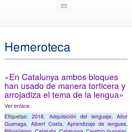
Toggle
navigation
Hemeroteca
«En Catalunya ambos bloques
han usado de manera torticera y
arrojadiza el tema de la lengua»
Ver
enlace
Etiquetas:
2018
,
Adquisición del lenguaje
,
Aitor
Guenaga
,
Albert Costa
,
Aprendizaje de lenguas
,
Bilingüismo
,
Cataluña
,
Catalunya
,
Cerebro humano
,