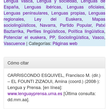
Lengua vasca
,
Lengua y sociedad
,
Lenguas de
España
,
Lenguas ibéricas
,
Lenguas oficiales
,
Lenguas peninsulares
,
Lenguas propias
,
Lenguas
regionales
,
Ley del Euskera
,
Mapas
sociolingüísticos
,
Navarra
,
Partido Popular
,
Patxi
Baztarrika
,
Perfiles lingüísticos
,
Política lingüística
,
Potenciar el euskera
,
PP
,
Sociolingüística
,
Vasco
,
Vascuence
| Categorías:
Páginas web
Cómo citar
CARRISCONDO ESQUIVEL, Francisco M. (dir.)
– EL FOUNTI ZIZAOUI, Amina (coord.) (2008-):
Lengua y Prensa. [en línea]:
www.lenguayprensa.uma.es
[Última consulta:
dd.mm.aa].