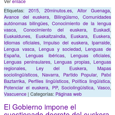
Ver
enlace
Etiquetas:
2015
,
20minutos.es
,
Aitor Guenaga
,
Avance del euskera
,
Bilingüismo
,
Comunidades
autónomas bilingües
,
Conocimiento de la lengua
vasca
,
Conocimiento del euskera
,
Euskadi
,
Euskaldunes
,
Euskaltzaindia
,
Euskara
,
Euskera
,
Idiomas oficiales
,
Impulso del euskera
,
Iparralde
,
Lengua vasca
,
Lengua y sociedad
,
Lenguas de
España
,
Lenguas ibéricas
,
Lenguas oficiales
,
Lenguas peninsulares
,
Lenguas propias
,
Lenguas
regionales
,
Ley del Euskera
,
Mapas
sociolingüísticos
,
Navarra
,
Partido Popular
,
Patxi
Baztarrika
,
Perfiles lingüísticos
,
Política lingüística
,
Potenciar el euskera
,
PP
,
Sociolingüística
,
Vasco
,
Vascuence
| Categorías:
Páginas web
El Gobierno impone el
cuestionado decreto del euskera