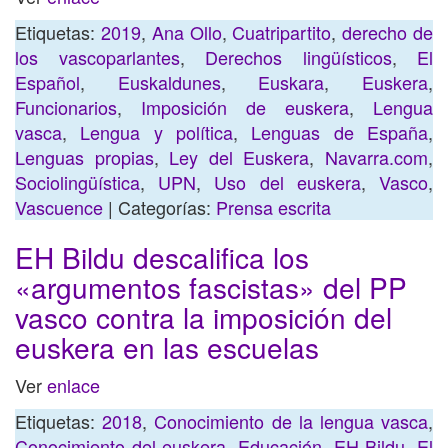
Etiquetas:
2019
,
Ana Ollo
,
Cuatripartito
,
derecho de
los vascoparlantes
,
Derechos lingüísticos
,
El
Español
,
Euskaldunes
,
Euskara
,
Euskera
,
Funcionarios
,
Imposición de euskera
,
Lengua
vasca
,
Lengua y política
,
Lenguas de España
,
Lenguas propias
,
Ley del Euskera
,
Navarra.com
,
Sociolingüística
,
UPN
,
Uso del euskera
,
Vasco
,
Vascuence
| Categorías:
Prensa escrita
EH Bildu descalifica los
«argumentos fascistas» del PP
vasco contra la imposición del
euskera en las escuelas
Ver
enlace
Etiquetas:
2018
,
Conocimiento de la lengua vasca
,
Conocimiento del euskera
,
Educación
,
EH Bildu
,
El