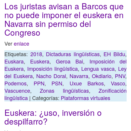
Los juristas avisan a Barcos que
no puede imponer el euskera en
Navarra sin permiso del
Congreso
Ver
enlace
Etiquetas:
2018
,
Dictaduras lingüísticas
,
EH Bildu
,
Euskara
,
Euskera
,
Geroa Bai
,
Imposición del
Euskera
,
Imposición lingüística
,
Lengua vasca
,
Ley
del Euskera
,
Nacho Doral
,
Navarra
,
Okdiario
,
PNV
,
Podemos
,
PPN
,
PSN
,
Uxue Barkos
,
Vasco
,
Vascuence
,
Zonas lingüísticas
,
Zonificación
lingüística
| Categorías:
Plataformas virtuales
Euskera: ¿uso, inversión o
despilfarro?