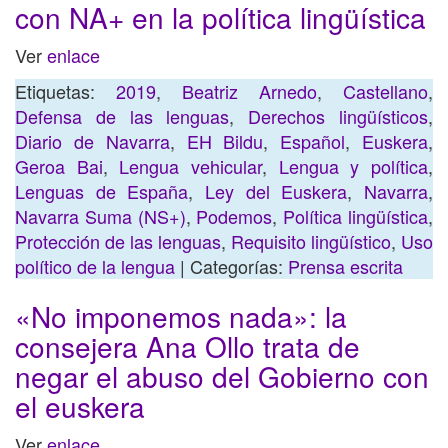
con NA+ en la política lingüística
Ver
enlace
Etiquetas:
2019
,
Beatriz Arnedo
,
Castellano
,
Defensa de las lenguas
,
Derechos lingüísticos
,
Diario de Navarra
,
EH Bildu
,
Español
,
Euskera
,
Geroa Bai
,
Lengua vehicular
,
Lengua y política
,
Lenguas de España
,
Ley del Euskera
,
Navarra
,
Navarra Suma (NS+)
,
Podemos
,
Política lingüística
,
Protección de las lenguas
,
Requisito lingüístico
,
Uso
político de la lengua
| Categorías:
Prensa escrita
«No imponemos nada»: la
consejera Ana Ollo trata de
negar el abuso del Gobierno con
el euskera
Ver
enlace