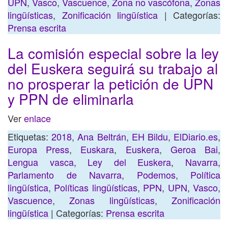
UPN
,
Vasco
,
Vascuence
,
Zona no vascófona
,
Zonas
lingüísticas
,
Zonificación lingüística
| Categorías:
Prensa escrita
La comisión especial sobre la ley
del Euskera seguirá su trabajo al
no prosperar la petición de UPN
y PPN de eliminarla
Ver
enlace
Etiquetas:
2018
,
Ana Beltrán
,
EH Bildu
,
ElDiario.es
,
Europa Press
,
Euskara
,
Euskera
,
Geroa Bai
,
Lengua vasca
,
Ley del Euskera
,
Navarra
,
Parlamento de Navarra
,
Podemos
,
Política
lingüística
,
Políticas lingüísticas
,
PPN
,
UPN
,
Vasco
,
Vascuence
,
Zonas lingüísticas
,
Zonificación
lingüística
| Categorías:
Prensa escrita