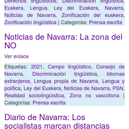
Derechos lingüísticos
,
Discriminación lingüística
,
Euskera
,
Lengua
,
Ley del Euskera
,
Navarra
,
Noticias de Navarra
,
Zonificación del euskera
,
Zonificación lingüística
| Categorías:
Prensa escrita
Noticias de Navarra: La zona del
NO
Ver
enlace
Etiquetas:
2021
,
Campo lingüístico
,
Consejo de
Navarra
,
Discriminación lingüística
,
Idiomas
extranjeros
,
Lengua propia de Navarra
,
Lengua y
política
,
Ley del Euskera
,
Noticias de Navarra
,
PSN
,
Realidad sociolingüística
,
Zona no vascófona
|
Categorías:
Prensa escrita
Diario de Navarra: Los
socialistas marcan distancias