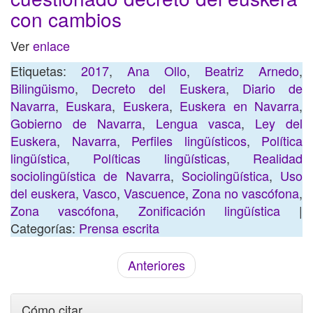
con cambios
Ver
enlace
Etiquetas:
2017
,
Ana Ollo
,
Beatriz Arnedo
,
Bilingüismo
,
Decreto del Euskera
,
Diario de
Navarra
,
Euskara
,
Euskera
,
Euskera en Navarra
,
Gobierno de Navarra
,
Lengua vasca
,
Ley del
Euskera
,
Navarra
,
Perfiles lingüísticos
,
Política
lingüística
,
Políticas lingüísticas
,
Realidad
sociolingüística de Navarra
,
Sociolingüística
,
Uso
del euskera
,
Vasco
,
Vascuence
,
Zona no vascófona
,
Zona vascófona
,
Zonificación lingüística
|
Categorías:
Prensa escrita
Anteriores
Cómo citar