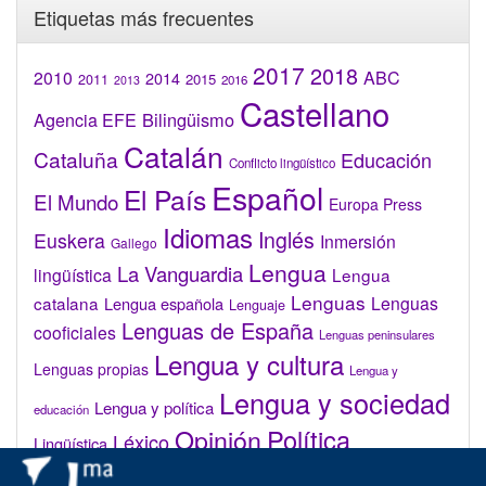
Etiquetas más frecuentes
2017
2018
2010
ABC
2014
2015
2011
2016
2013
Castellano
Bilingüismo
Agencia EFE
Catalán
Cataluña
Educación
Conflicto lingüístico
Español
El País
El Mundo
Europa Press
Idiomas
Inglés
Euskera
Inmersión
Gallego
Lengua
La Vanguardia
lingüística
Lengua
Lenguas
catalana
Lenguas
Lengua española
Lenguaje
Lenguas de España
cooficiales
Lenguas peninsulares
Lengua y cultura
Lenguas propias
Lengua y
Lengua y sociedad
Lengua y política
educación
Opinión
Política
Léxico
Lingüística
lingüística
Real Academia de la Lengua Española (RAE)