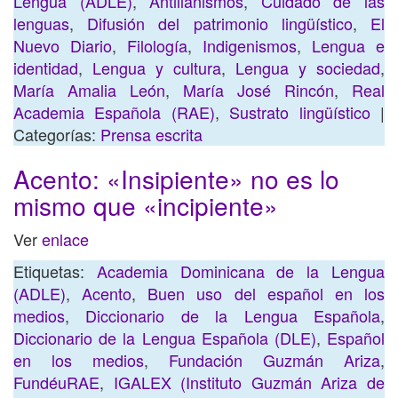
Lengua (ADLE)
,
Antillanismos
,
Cuidado de las
lenguas
,
Difusión del patrimonio lingüístico
,
El
Nuevo Diario
,
Filología
,
Indigenismos
,
Lengua e
identidad
,
Lengua y cultura
,
Lengua y sociedad
,
María Amalia León
,
María José Rincón
,
Real
Academia Española (RAE)
,
Sustrato lingüístico
|
Categorías:
Prensa escrita
Acento: «Insipiente» no es lo
mismo que «incipiente»
Ver
enlace
Etiquetas:
Academia Dominicana de la Lengua
(ADLE)
,
Acento
,
Buen uso del español en los
medios
,
Diccionario de la Lengua Española
,
Diccionario de la Lengua Española (DLE)
,
Español
en los medios
,
Fundación Guzmán Ariza
,
FundéuRAE
,
IGALEX (Instituto Guzmán Ariza de