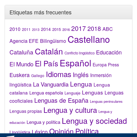
Etiquetas más frecuentes
2017
2018
2010
ABC
2014
2015
2011
2016
2013
Castellano
Bilingüismo
Agencia EFE
Catalán
Cataluña
Educación
Conflicto lingüístico
Español
El País
El Mundo
Europa Press
Idiomas
Inglés
Euskera
Inmersión
Gallego
Lengua
La Vanguardia
lingüística
Lengua
Lenguas
catalana
Lenguas
Lengua española
Lenguaje
Lenguas de España
cooficiales
Lenguas peninsulares
Lengua y cultura
Lenguas propias
Lengua y
Lengua y sociedad
Lengua y política
educación
Opinión
Política
Léxico
Lingüística