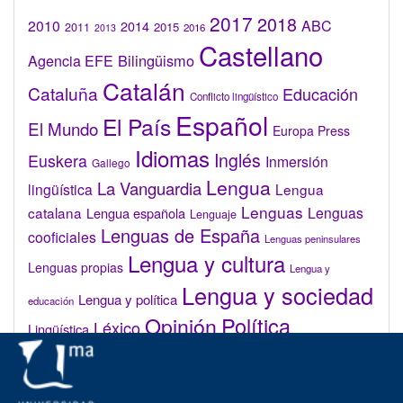
2017
2018
2010
ABC
2014
2015
2011
2016
2013
Castellano
Bilingüismo
Agencia EFE
Catalán
Cataluña
Educación
Conflicto lingüístico
Español
El País
El Mundo
Europa Press
Idiomas
Inglés
Euskera
Inmersión
Gallego
Lengua
La Vanguardia
lingüística
Lengua
Lenguas
catalana
Lenguas
Lengua española
Lenguaje
Lenguas de España
cooficiales
Lenguas peninsulares
Lengua y cultura
Lenguas propias
Lengua y
Lengua y sociedad
Lengua y política
educación
Opinión
Política
Léxico
Lingüística
lingüística
Real Academia de la Lengua Española (RAE)
Valenciano