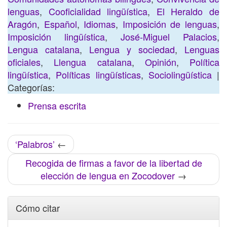
lenguas
,
Cooficialidad lingüística
,
El Heraldo de
Aragón
,
Español
,
Idiomas
,
Imposición de lenguas
,
Imposición lingüística
,
José-Miguel Palacios
,
Lengua catalana
,
Lengua y sociedad
,
Lenguas
oficiales
,
Llengua catalana
,
Opinión
,
Política
lingüística
,
Políticas lingüísticas
,
Sociolingüística
|
Categorías:
Prensa escrita
‘Palabros’
←
Recogida de firmas a favor de la libertad de
elección de lengua en Zocodover
→
Cómo citar