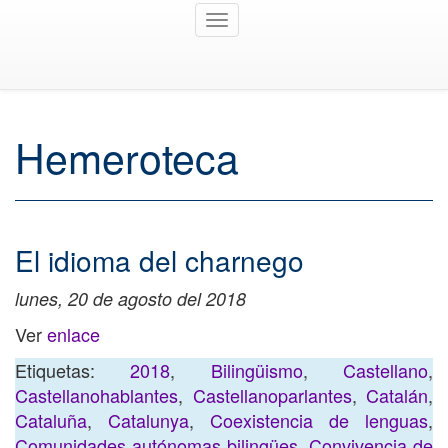
Toggle
navigation
Hemeroteca
El idioma del charnego
lunes, 20 de agosto del 2018
Ver
enlace
Etiquetas:
2018
,
Bilingüismo
,
Castellano
,
Castellanohablantes
,
Castellanoparlantes
,
Catalán
,
Cataluña
,
Catalunya
,
Coexistencia de lenguas
,
Comunidades autónomas bilingües
,
Convivencia de