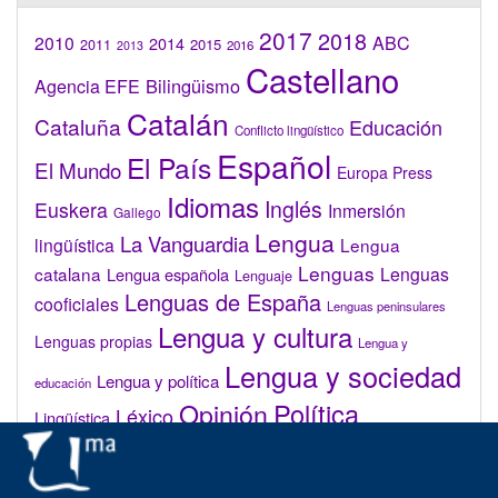
2017
2018
2010
ABC
2014
2015
2011
2016
2013
Castellano
Bilingüismo
Agencia EFE
Catalán
Cataluña
Educación
Conflicto lingüístico
Español
El País
El Mundo
Europa Press
Idiomas
Inglés
Euskera
Inmersión
Gallego
Lengua
La Vanguardia
lingüística
Lengua
Lenguas
catalana
Lenguas
Lengua española
Lenguaje
Lenguas de España
cooficiales
Lenguas peninsulares
Lengua y cultura
Lenguas propias
Lengua y
Lengua y sociedad
Lengua y política
educación
Opinión
Política
Léxico
Lingüística
lingüística
Real Academia de la Lengua Española (RAE)
Valenciano