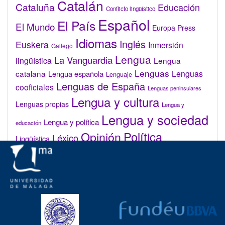
Catalán
Cataluña
Educación
Conflicto lingüístico
Español
El País
El Mundo
Europa Press
Idiomas
Inglés
Euskera
Inmersión
Gallego
Lengua
La Vanguardia
lingüística
Lengua
Lenguas
catalana
Lenguas
Lengua española
Lenguaje
Lenguas de España
cooficiales
Lenguas peninsulares
Lengua y cultura
Lenguas propias
Lengua y
Lengua y sociedad
Lengua y política
educación
Opinión
Política
Léxico
Lingüística
lingüística
Real Academia de la Lengua Española (RAE)
Valenciano
Administrar