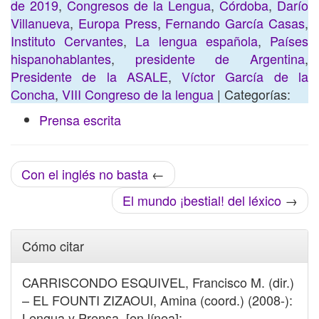
de 2019
,
Congresos de la Lengua
,
Córdoba
,
Darío
Villanueva
,
Europa Press
,
Fernando García Casas
,
Instituto Cervantes
,
La lengua española
,
Países
hispanohablantes
,
presidente de Argentina
,
Presidente de la ASALE
,
Víctor García de la
Concha
,
VIII Congreso de la lengua
| Categorías:
Prensa escrita
Con el inglés no basta
←
El mundo ¡bestial! del léxico
→
Cómo citar
CARRISCONDO ESQUIVEL, Francisco M. (dir.)
– EL FOUNTI ZIZAOUI, Amina (coord.) (2008-):
Lengua y Prensa. [en línea]: