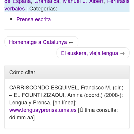
de España
,
Gramática
,
Manuel J. Albert
,
Perífrasis
verbales
| Categorías:
Prensa escrita
Homenatge a Catalunya
←
El euskera, vieja lengua
→
Cómo citar
CARRISCONDO ESQUIVEL, Francisco M. (dir.)
– EL FOUNTI ZIZAOUI, Amina (coord.) (2008-):
Lengua y Prensa. [en línea]:
www.lenguayprensa.uma.es
[Última consulta:
dd.mm.aa].