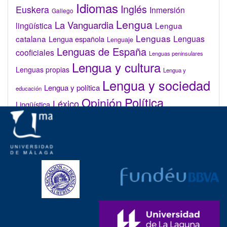
Idiomas
Inglés
Euskera
Inmersión
Gallego
Lengua
La Vanguardia
lingüística
Lengua
Lenguas
catalana
Lenguas
Lengua española
Lenguaje
Lenguas de España
cooficiales
Lenguas peninsulares
Lengua y cultura
Lenguas propias
Lengua y
Lengua y sociedad
Lengua y política
educación
Opinión
Política
Léxico
Lingüística
lingüística
Real Academia de la Lengua Española (RAE)
Valenciano
Administrar