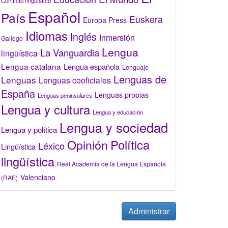
Conflicto lingüístico
Español
País
Euskera
Europa Press
Idiomas
Inglés
Inmersión
Gallego
Lengua
La Vanguardia
lingüística
Lengua catalana
Lengua española
Lenguaje
Lenguas de
Lenguas
Lenguas cooficiales
España
Lenguas propias
Lenguas peninsulares
Lengua y cultura
Lengua y educación
Lengua y sociedad
Lengua y política
Opinión
Política
Léxico
Lingüística
lingüística
Real Academia de la Lengua Española
Valenciano
(RAE)
Administrar