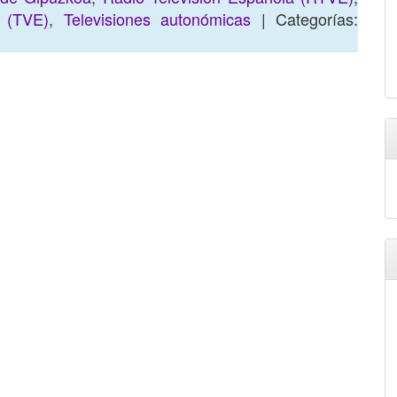
a (TVE)
,
Televisiones autonómicas
| Categorías: