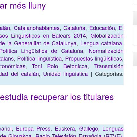
bar més lluny
alán
,
Catalanohablantes
,
Cataluña
,
Educación
,
El
os Lingüísticos en Balears 2014
,
Globalización
 de la Generalitat de Catalunya
,
Lengua catalana
,
olítica Lingüística de Cataluña
,
Normalización
talans
,
Política lingüística
,
Propuestas lingüísticas
,
utonómicas
,
Toni Polo Betonicca
,
Transmisión
dad del catalán
,
Unidad lingüística
| Categorías:
studia recuperar los titulares
pañol
,
Europa Press
,
Euskera
,
Gallego
,
Lenguas
 de Gipuzkoa
,
Radio Televisión Española (RTVE)
,