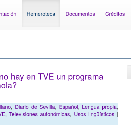
ntación
Hemeroteca
Documentos
Créditos
é no hay en TVE un programa
ñola?
llano
,
Diario de Sevilla
,
Español
,
Lengua propia
,
VE
,
Televisiones autonómicas
,
Usos lingüísticos
|