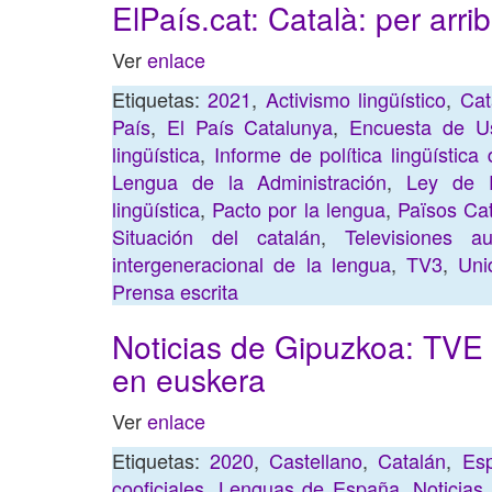
ElPaís.cat: Català: per arri
Ver
enlace
Etiquetas:
2021
,
Activismo lingüístico
,
Cat
País
,
El País Catalunya
,
Encuesta de Us
lingüística
,
Informe de política lingüística
Lengua de la Administración
,
Ley de P
lingüística
,
Pacto por la lengua
,
Països Ca
Situación del catalán
,
Televisiones a
intergeneracional de la lengua
,
TV3
,
Uni
Prensa escrita
Noticias de Gipuzkoa: TVE e
en euskera
Ver
enlace
Etiquetas:
2020
,
Castellano
,
Catalán
,
Es
cooficiales
,
Lenguas de España
,
Noticias