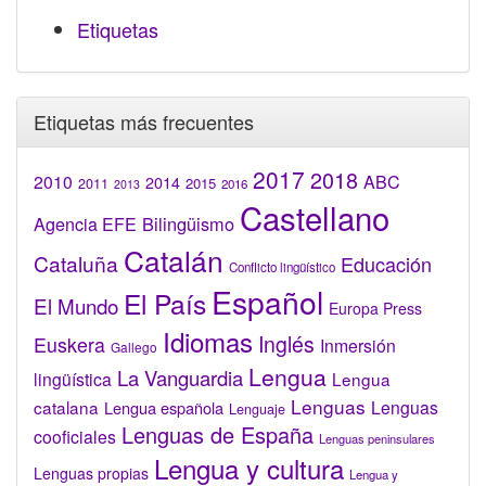
Etiquetas
Etiquetas más frecuentes
2017
2018
2010
ABC
2014
2015
2011
2016
2013
Castellano
Bilingüismo
Agencia EFE
Catalán
Cataluña
Educación
Conflicto lingüístico
Español
El País
El Mundo
Europa Press
Idiomas
Inglés
Euskera
Inmersión
Gallego
Lengua
La Vanguardia
lingüística
Lengua
Lenguas
catalana
Lenguas
Lengua española
Lenguaje
Lenguas de España
cooficiales
Lenguas peninsulares
Lengua y cultura
Lenguas propias
Lengua y