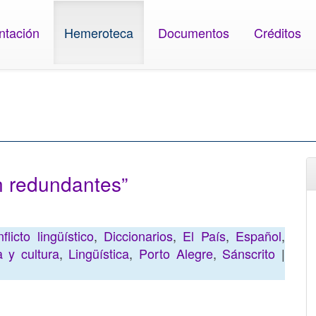
ntación
Hemeroteca
Documentos
Créditos
n redundantes”
flicto lingüístico
,
Diccionarios
,
El País
,
Español
,
 y cultura
,
Lingüística
,
Porto Alegre
,
Sánscrito
|