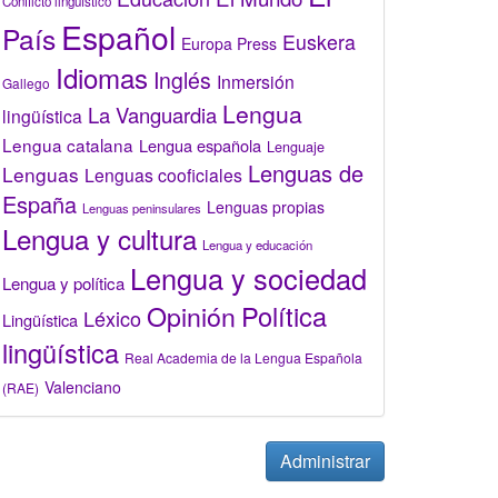
Conflicto lingüístico
Español
País
Euskera
Europa Press
Idiomas
Inglés
Inmersión
Gallego
Lengua
La Vanguardia
lingüística
Lengua catalana
Lengua española
Lenguaje
Lenguas de
Lenguas
Lenguas cooficiales
España
Lenguas propias
Lenguas peninsulares
Lengua y cultura
Lengua y educación
Lengua y sociedad
Lengua y política
Opinión
Política
Léxico
Lingüística
lingüística
Real Academia de la Lengua Española
Valenciano
(RAE)
Administrar