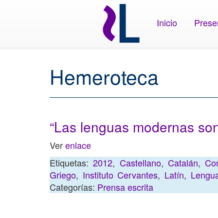
Inicio
Prese
Hemeroteca
“Las lenguas modernas so
Ver
enlace
Etiquetas:
2012
,
Castellano
,
Catalán
,
Con
Griego
,
Instituto Cervantes
,
Latín
,
Lengua
Categorías:
Prensa escrita