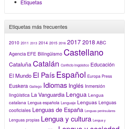
Etiquetas
Etiquetas más frecuentes
2017
2018
2010
ABC
2014
2015
2011
2016
2013
Castellano
Bilingüismo
Agencia EFE
Catalán
Cataluña
Educación
Conflicto lingüístico
Español
El País
El Mundo
Europa Press
Idiomas
Inglés
Euskera
Inmersión
Gallego
Lengua
La Vanguardia
lingüística
Lengua
Lenguas
catalana
Lenguas
Lengua española
Lenguaje
Lenguas de España
cooficiales
Lenguas peninsulares
Lengua y cultura
Lenguas propias
Lengua y
Lengua y sociedad