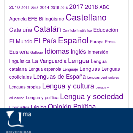
2017
2018
2010
ABC
2014
2015
2011
2016
2013
Castellano
Bilingüismo
Agencia EFE
Catalán
Cataluña
Educación
Conflicto lingüístico
Español
El País
El Mundo
Europa Press
Idiomas
Inglés
Euskera
Inmersión
Gallego
Lengua
La Vanguardia
lingüística
Lengua
Lenguas
catalana
Lenguas
Lengua española
Lenguaje
Lenguas de España
cooficiales
Lenguas peninsulares
Lengua y cultura
Lenguas propias
Lengua y
Lengua y sociedad
Lengua y política
educación
Opinión
Política
Léxico
Lingüística
lingüística
Real Academia de la Lengua Española (RAE)
Valenciano