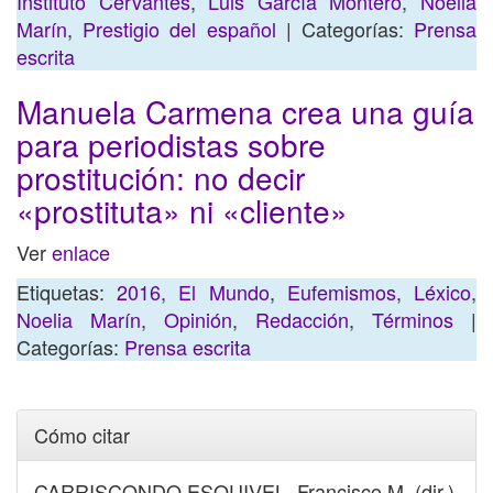
Instituto Cervantes
,
Luis García Montero
,
Noelia
Marín
,
Prestigio del español
| Categorías:
Prensa
escrita
Manuela Carmena crea una guía
para periodistas sobre
prostitución: no decir
«prostituta» ni «cliente»
Ver
enlace
Etiquetas:
2016
,
El Mundo
,
Eufemismos
,
Léxico
,
Noelia Marín
,
Opinión
,
Redacción
,
Términos
|
Categorías:
Prensa escrita
Cómo citar
CARRISCONDO ESQUIVEL, Francisco M. (dir.)