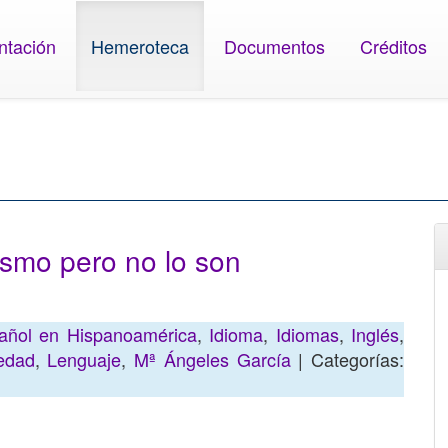
ntación
Hemeroteca
Documentos
Créditos
ismo pero no lo son
añol en Hispanoamérica
,
Idioma
,
Idiomas
,
Inglés
,
edad
,
Lenguaje
,
Mª Ángeles García
| Categorías: