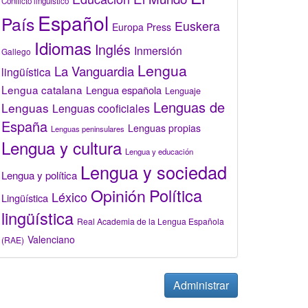
Conflicto lingüístico
Español
País
Euskera
Europa Press
Idiomas
Inglés
Inmersión
Gallego
Lengua
La Vanguardia
lingüística
Lengua catalana
Lengua española
Lenguaje
Lenguas de
Lenguas
Lenguas cooficiales
España
Lenguas propias
Lenguas peninsulares
Lengua y cultura
Lengua y educación
Lengua y sociedad
Lengua y política
Opinión
Política
Léxico
Lingüística
lingüística
Real Academia de la Lengua Española
Valenciano
(RAE)
Administrar