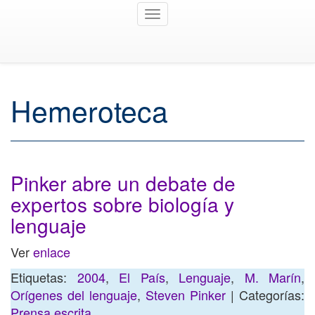
Toggle
navigation
Hemeroteca
Pinker abre un debate de
expertos sobre biología y
lenguaje
Ver
enlace
Etiquetas:
2004
,
El País
,
Lenguaje
,
M. Marín
,
Orígenes del lenguaje
,
Steven Pinker
| Categorías:
Prensa escrita