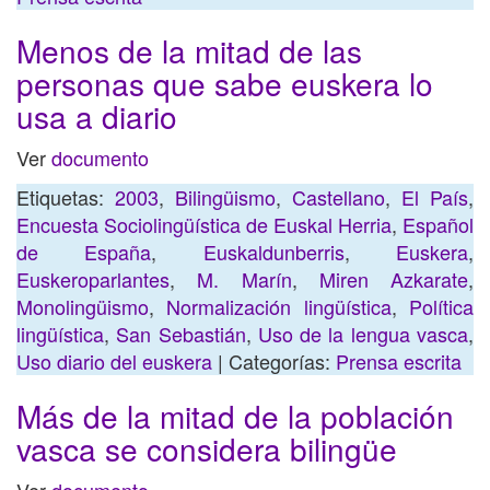
Menos de la mitad de las
personas que sabe euskera lo
usa a diario
Ver
documento
Etiquetas:
2003
,
Bilingüismo
,
Castellano
,
El País
,
Encuesta Sociolingüística de Euskal Herria
,
Español
de España
,
Euskaldunberris
,
Euskera
,
Euskeroparlantes
,
M. Marín
,
Miren Azkarate
,
Monolingüismo
,
Normalización lingüística
,
Política
lingüística
,
San Sebastián
,
Uso de la lengua vasca
,
Uso diario del euskera
| Categorías:
Prensa escrita
Más de la mitad de la población
vasca se considera bilingüe