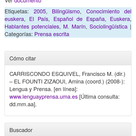
Ver
documento
Etiquetas:
2005
,
Bilingüismo
,
Conocimiento del
euskera
,
El País
,
Español de España
,
Euskera
,
Hablantes potenciales
,
M. Marín
,
Sociolingüística
|
Categorías:
Prensa escrita
Cómo citar
CARRISCONDO ESQUIVEL, Francisco M. (dir.)
– EL FOUNTI ZIZAOUI, Amina (coord.) (2008-):
Lengua y Prensa. [en línea]:
www.lenguayprensa.uma.es
[Última consulta:
dd.mm.aa].
Buscador