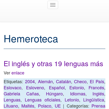
Toggle
navigation
Hemeroteca
El inglés y otras 19 lenguas más
Ver
enlace
Etiquetas:
2004
,
Alemán
,
Catalán
,
Checo
,
El País
,
Eslovaco
,
Esloveno
,
Español
,
Estonio
,
Francés
,
Gabriela Cañas
,
Húngaro
,
Idiomas
,
Inglés
,
Lenguas
,
Lenguas oficiales
,
Letonio
,
Lingüística
,
Lituano
,
Maltés
,
Polaco
,
UE
| Categorías:
Prensa