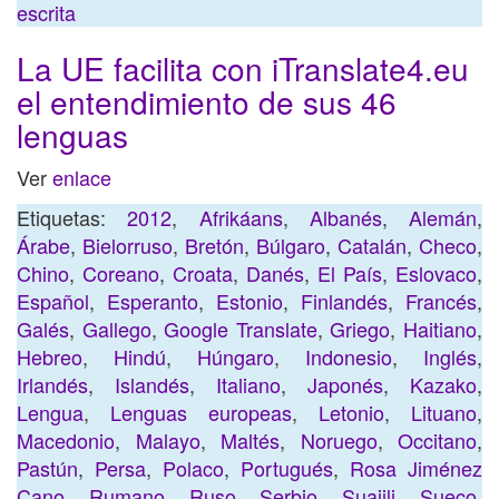
escrita
La UE facilita con iTranslate4.eu
el entendimiento de sus 46
lenguas
Ver
enlace
Etiquetas:
2012
,
Afrikáans
,
Albanés
,
Alemán
,
Árabe
,
Bielorruso
,
Bretón
,
Búlgaro
,
Catalán
,
Checo
,
Chino
,
Coreano
,
Croata
,
Danés
,
El País
,
Eslovaco
,
Español
,
Esperanto
,
Estonio
,
Finlandés
,
Francés
,
Galés
,
Gallego
,
Google Translate
,
Griego
,
Haitiano
,
Hebreo
,
Hindú
,
Húngaro
,
Indonesio
,
Inglés
,
Irlandés
,
Islandés
,
Italiano
,
Japonés
,
Kazako
,
Lengua
,
Lenguas europeas
,
Letonio
,
Lituano
,
Macedonio
,
Malayo
,
Maltés
,
Noruego
,
Occitano
,
Pastún
,
Persa
,
Polaco
,
Portugués
,
Rosa Jiménez
Cano
,
Rumano
,
Ruso
,
Serbio
,
Suajili
,
Sueco
,