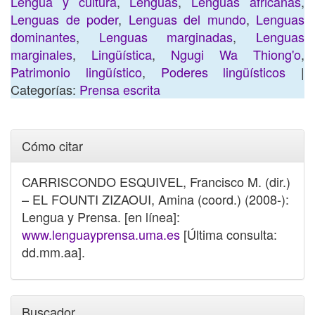
Lengua y cultura
,
Lenguas
,
Lenguas africanas
,
Lenguas de poder
,
Lenguas del mundo
,
Lenguas
dominantes
,
Lenguas marginadas
,
Lenguas
marginales
,
Lingüística
,
Ngugi Wa Thiong'o
,
Patrimonio lingüístico
,
Poderes lingüísticos
|
Categorías:
Prensa escrita
Cómo citar
CARRISCONDO ESQUIVEL, Francisco M. (dir.)
– EL FOUNTI ZIZAOUI, Amina (coord.) (2008-):
Lengua y Prensa. [en línea]:
www.lenguayprensa.uma.es
[Última consulta:
dd.mm.aa].
Buscador