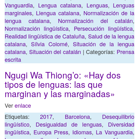
Vanguardia
,
Lengua catalana
,
Lenguas
,
Lenguas
marginales
,
Llengua catalana
,
Normalización de la
lengua catalana
,
Normalización del catalán
,
Normalización lingüística
,
Persecución lingüística
,
Realidad lingüística de Cataluña
,
Salud de la lengua
catalana
,
Sílvia Colomé
,
Situación de la lengua
catalana
,
Situación del catalán
| Categorías:
Prensa
escrita
Ngugi Wa Thiong’o: «Hay dos
tipos de lenguas: las que
marginan y las marginadas»
Ver
enlace
Etiquetas:
2017
,
Barcelona
,
Desequilibrio
lingüístico
,
Desigualdad de lenguas
,
Diversidad
lingüística
,
Europa Press
,
Idiomas
,
La Vanguardia
,