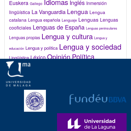
Idiomas
Inglés
Euskera
Inmersión
Gallego
Lengua
La Vanguardia
lingüística
Lengua
Lenguas
catalana
Lenguas
Lengua española
Lenguaje
Lenguas de España
cooficiales
Lenguas peninsulares
Lengua y cultura
Lenguas propias
Lengua y
Lengua y sociedad
Lengua y política
educación
Opinión
Política
Léxico
Lingüística
lingüística
Real Academia de la Lengua Española (RAE)
Valenciano
Administrar