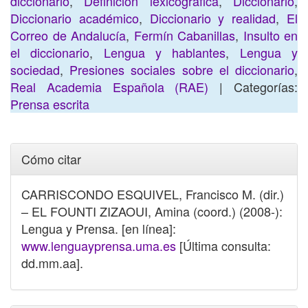
diccionario
,
Definición lexicográfica
,
Diccionario
,
Diccionario académico
,
Diccionario y realidad
,
El
Correo de Andalucía
,
Fermín Cabanillas
,
Insulto en
el diccionario
,
Lengua y hablantes
,
Lengua y
sociedad
,
Presiones sociales sobre el diccionario
,
Real Academia Española (RAE)
| Categorías:
Prensa escrita
Cómo citar
CARRISCONDO ESQUIVEL, Francisco M. (dir.)
– EL FOUNTI ZIZAOUI, Amina (coord.) (2008-):
Lengua y Prensa. [en línea]:
www.lenguayprensa.uma.es
[Última consulta:
dd.mm.aa].