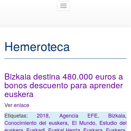
Toggle
navigation
Hemeroteca
Bizkaia destina 480.000 euros a
bonos descuento para aprender
euskera
Ver
enlace
Etiquetas:
2018
,
Agencia EFE
,
Bizkaia
,
Conocimiento del euskera
,
El Mundo
,
Estudio del
euskera
,
Euskadi
,
Euskal Herria
,
Euskara
,
Euskera
,