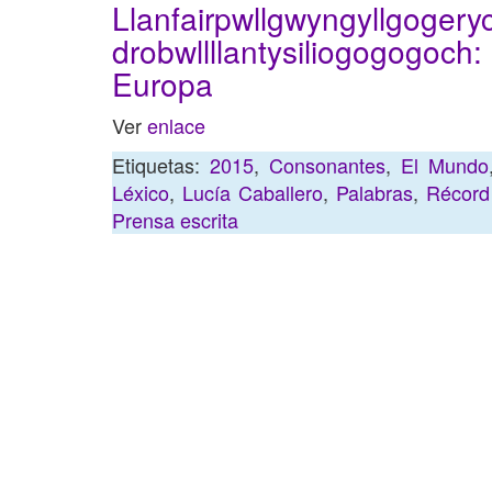
Llanfairpwllgwyngyllgogery
drobwllllantysiliogogogoch:
Europa
Ver
enlace
Etiquetas:
2015
,
Consonantes
,
El Mundo
Léxico
,
Lucía Caballero
,
Palabras
,
Récord
Prensa escrita