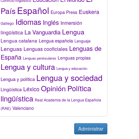
Conflicto lingüístico
Español
País
Euskera
Europa Press
Idiomas
Inglés
Inmersión
Gallego
Lengua
La Vanguardia
lingüística
Lengua catalana
Lengua española
Lenguaje
Lenguas de
Lenguas
Lenguas cooficiales
España
Lenguas propias
Lenguas peninsulares
Lengua y cultura
Lengua y educación
Lengua y sociedad
Lengua y política
Opinión
Política
Léxico
Lingüística
lingüística
Real Academia de la Lengua Española
Valenciano
(RAE)
Administrar