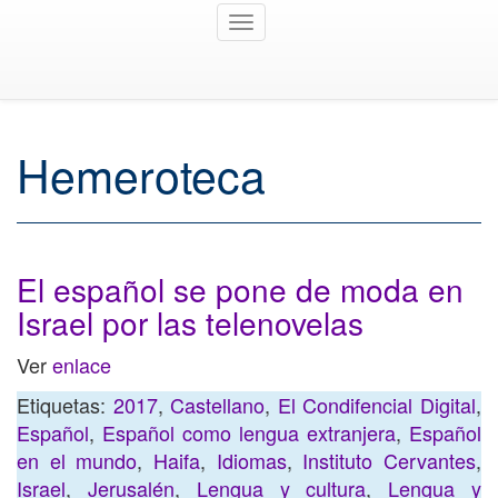
Toggle
navigation
Hemeroteca
El español se pone de moda en
Israel por las telenovelas
Ver
enlace
Etiquetas:
2017
,
Castellano
,
El Condifencial Digital
,
Español
,
Español como lengua extranjera
,
Español
en el mundo
,
Haifa
,
Idiomas
,
Instituto Cervantes
,
Israel
,
Jerusalén
,
Lengua y cultura
,
Lengua y