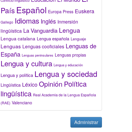
Conflicto lingüístico
Español
País
Euskera
Europa Press
Idiomas
Inglés
Inmersión
Gallego
Lengua
La Vanguardia
lingüística
Lengua catalana
Lengua española
Lenguaje
Lenguas de
Lenguas
Lenguas cooficiales
España
Lenguas propias
Lenguas peninsulares
Lengua y cultura
Lengua y educación
Lengua y sociedad
Lengua y política
Opinión
Política
Léxico
Lingüística
lingüística
Real Academia de la Lengua Española
Valenciano
(RAE)
Administrar