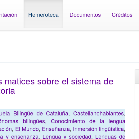
ntación
Hemeroteca
Documentos
Créditos
s matices sobre el sistema de
toria
ela Bilingüe de Cataluña
,
Castellanohablantes
,
nomas bilingües
,
Conocimiento de la lengua
ación
,
El Mundo
,
Enseñanza
,
Inmersión lingüística
,
a y enseñanza
,
Lengua y sociedad
,
Lenguas de