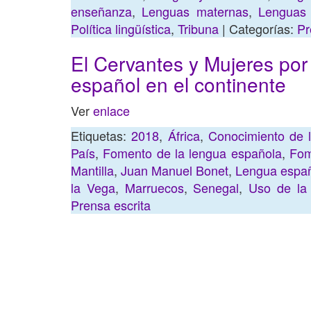
enseñanza
,
Lenguas maternas
,
Lenguas 
Política lingüística
,
Tribuna
| Categorías:
Pr
El Cervantes y Mujeres por 
español en el continente
Ver
enlace
Etiquetas:
2018
,
África
,
Conocimiento de 
País
,
Fomento de la lengua española
,
Fom
Mantilla
,
Juan Manuel Bonet
,
Lengua espa
la Vega
,
Marruecos
,
Senegal
,
Uso de la
Prensa escrita