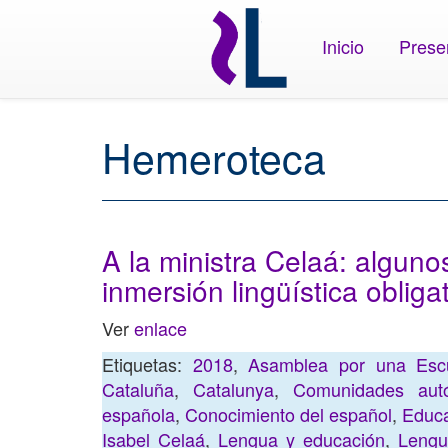
Inicio
Prese
Hemeroteca
A la ministra Celaá: alguno
inmersión lingüística obliga
Ver
enlace
Etiquetas:
2018
,
Asamblea por una Escu
Cataluña
,
Catalunya
,
Comunidades autó
española
,
Conocimiento del español
,
Educ
Isabel Celaá
,
Lengua y educación
,
Lengu