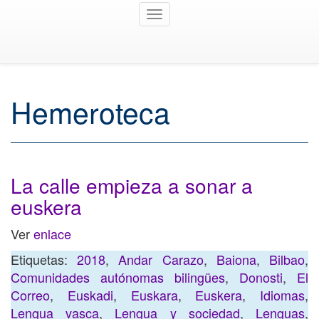
Toggle
navigation
Hemeroteca
La calle empieza a sonar a
euskera
Ver
enlace
Etiquetas:
2018
,
Andar Carazo
,
Baiona
,
Bilbao
,
Comunidades autónomas bilingües
,
Donosti
,
El
Correo
,
Euskadi
,
Euskara
,
Euskera
,
Idiomas
,
Lengua vasca
,
Lengua y sociedad
,
Lenguas
,