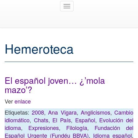
Toggle
navigation
Hemeroteca
El español joven… ¿’mola
mazo’?
Ver
enlace
Etiquetas:
2008
,
Ana Vigara
,
Anglicismos
,
Cambio
idiomático
,
Chats
,
El País
,
Español
,
Evolución del
idioma
,
Expresiones
,
Filología
,
Fundación del
Español Urgente (Fundéu BBVA)
,
Idioma español
,