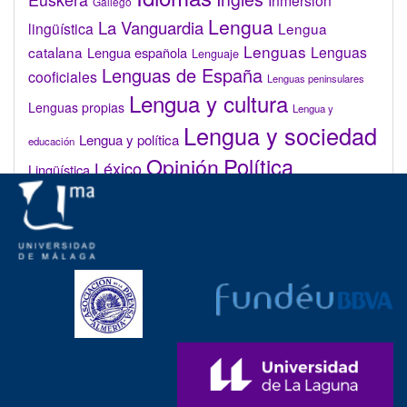
Inmersión
Gallego
Lengua
La Vanguardia
lingüística
Lengua
Lenguas
catalana
Lenguas
Lengua española
Lenguaje
Lenguas de España
cooficiales
Lenguas peninsulares
Lengua y cultura
Lenguas propias
Lengua y
Lengua y sociedad
Lengua y política
educación
Opinión
Política
Léxico
Lingüística
lingüística
Real Academia de la Lengua Española (RAE)
Valenciano
Administrar