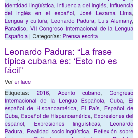
Identidad lingüística
,
Influencia del Inglés
,
Influencia
del inglés en el español
,
José Lezama Lima
,
Lengua y cultura
,
Leonardo Padura
,
Luis Alemany
,
Paradiso
,
VII Congreso Internacional de la Lengua
Española
| Categorías:
Prensa escrita
Leonardo Padura: “La frase
típica cubana es: ‘Esto no es
fácil”
Ver
enlace
Etiquetas:
2016
,
Acento cubano
,
Congreso
Internacional de la Lengua Española
,
Cuba
,
El
español de Hispanoamérica
,
El País
,
Español de
Cuba
,
Español de Hispanoamérica
,
Expresiones del
español
,
Expresiones lingüísticas
,
Leonardo
Padura
,
Realidad sociolingüística
,
Reflexión sobre