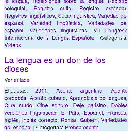
la lengua
,
Reflexiones sobre la lengua
,
Registro
coloquial
,
Registro culto
,
Registro estándar
,
Registros lingüísticos
,
Sociolingüística
,
Variedad del
español
,
Variedad lingüística
,
Variedades del
español
,
Variedades lingüísticas
,
VII Congreso
Internacional de la Lengua Española
| Categorías:
Vídeos
La lengua es un don de los
dioses
Ver
enlace
Etiquetas:
2011
,
Acento argentino
,
Acento
cordobés
,
Acento cubano
,
Aprendizaje de lenguas
,
Cine mudo
,
Cine sonoro
,
Deje parisino
,
Dobles
versiones lingüísticas
,
El País
,
Español
,
Francés
,
Inglés
,
Inglés correcto
,
Roman Gubern
,
Variedades
del español
| Categorías:
Prensa escrita