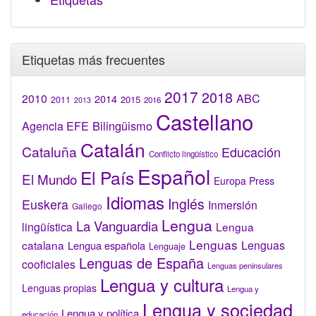
Etiquetas más frecuentes
2017
2018
2010
ABC
2014
2015
2011
2016
2013
Castellano
Bilingüismo
Agencia EFE
Catalán
Cataluña
Educación
Conflicto lingüístico
Español
El País
El Mundo
Europa Press
Idiomas
Inglés
Euskera
Inmersión
Gallego
Lengua
La Vanguardia
lingüística
Lengua
Lenguas
catalana
Lenguas
Lengua española
Lenguaje
Lenguas de España
cooficiales
Lenguas peninsulares
Lengua y cultura
Lenguas propias
Lengua y
Lengua y sociedad
Lengua y política
educación