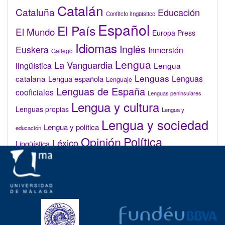
Catalán
Cataluña
Educación
Conflicto lingüístico
Español
El País
El Mundo
Europa Press
Idiomas
Inglés
Euskera
Inmersión
Gallego
Lengua
La Vanguardia
lingüística
Lengua
Lenguas
catalana
Lenguas
Lengua española
Lenguaje
Lenguas de España
cooficiales
Lenguas peninsulares
Lengua y cultura
Lenguas propias
Lengua y
Lengua y sociedad
Lengua y política
educación
Opinión
Política
Léxico
Lingüística
lingüística
Real Academia de la Lengua Española (RAE)
Valenciano
Administrar