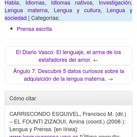
Habla
,
Idiomas
,
Idiomas nativos
,
Investigación
,
Lengua materna
,
Lengua y cultura
,
Lengua y
sociedad
| Categorías:
Prensa escrita
El Diario Vasco: El lenguaje, el arma de los
estafadores del amor.
←
Ángulo 7: Descubre 5 datos curiosos sobre la
adquisición de la lengua materna.
→
Cómo citar
CARRISCONDO ESQUIVEL, Francisco M. (dir.)
– EL FOUNTI ZIZAOUI, Amina (coord.) (2008-):
Lengua y Prensa. [en línea]:
www.lenguayprensa.uma.es
[Última consulta: