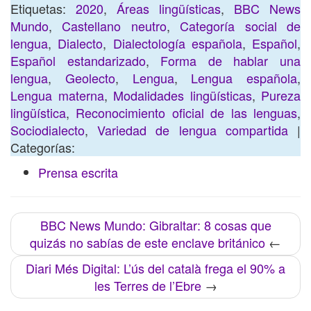
Etiquetas:
2020
,
Áreas lingüísticas
,
BBC News
Mundo
,
Castellano neutro
,
Categoría social de
lengua
,
Dialecto
,
Dialectología española
,
Español
,
Español estandarizado
,
Forma de hablar una
lengua
,
Geolecto
,
Lengua
,
Lengua española
,
Lengua materna
,
Modalidades lingüísticas
,
Pureza
lingüística
,
Reconocimiento oficial de las lenguas
,
Sociodialecto
,
Variedad de lengua compartida
|
Categorías:
Prensa escrita
BBC News Mundo: Gibraltar: 8 cosas que
quizás no sabías de este enclave británico
←
Diari Més Digital: L’ús del català frega el 90% a
les Terres de l’Ebre
→