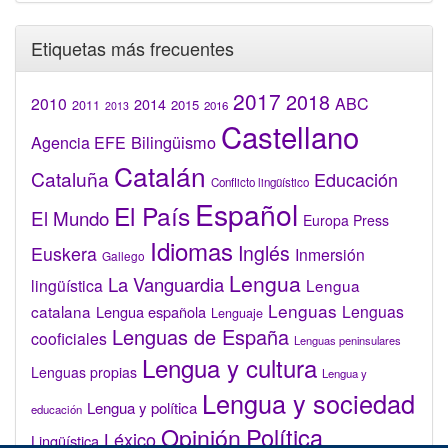
Etiquetas más frecuentes
2017
2018
2010
ABC
2014
2015
2011
2016
2013
Castellano
Bilingüismo
Agencia EFE
Catalán
Cataluña
Educación
Conflicto lingüístico
Español
El País
El Mundo
Europa Press
Idiomas
Inglés
Euskera
Inmersión
Gallego
Lengua
La Vanguardia
lingüística
Lengua
Lenguas
catalana
Lenguas
Lengua española
Lenguaje
Lenguas de España
cooficiales
Lenguas peninsulares
Lengua y cultura
Lenguas propias
Lengua y
Lengua y sociedad
Lengua y política
educación
Opinión
Política
Léxico
Lingüística