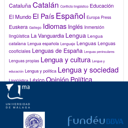
Catalán
Cataluña
Educación
Conflicto lingüístico
Español
El País
El Mundo
Europa Press
Idiomas
Inglés
Euskera
Inmersión
Gallego
Lengua
La Vanguardia
lingüística
Lengua
Lenguas
catalana
Lenguas
Lengua española
Lenguaje
Lenguas de España
cooficiales
Lenguas peninsulares
Lengua y cultura
Lenguas propias
Lengua y
Lengua y sociedad
Lengua y política
educación
Opinión
Política
Léxico
Lingüística
lingüística
Real Academia de la Lengua Española (RAE)
Valenciano
Administrar