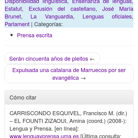
Disponibilidad lingüística
,
Enseñanza de lenguas
,
Estatut
,
Exclusión del castellano
,
José María
Brunet
,
La Vanguardia
,
Lenguas oficiales
,
Parlament
| Categorías:
Prensa escrita
Serán cincuenta años de pleitos
←
Expulsada una catalana de Marruecos por ser
evangélica
→
Cómo citar
CARRISCONDO ESQUIVEL, Francisco M. (dir.)
– EL FOUNTI ZIZAOUI, Amina (coord.) (2008-):
Lengua y Prensa. [en línea]:
www.lenguayprensa.uma.es
[Última consulta: