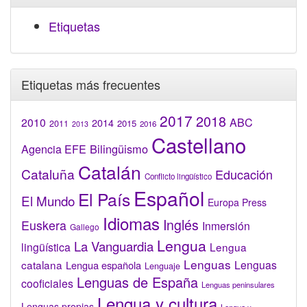
Etiquetas
Etiquetas más frecuentes
2017
2018
2010
ABC
2014
2015
2011
2016
2013
Castellano
Bilingüismo
Agencia EFE
Catalán
Cataluña
Educación
Conflicto lingüístico
Español
El País
El Mundo
Europa Press
Idiomas
Inglés
Euskera
Inmersión
Gallego
Lengua
La Vanguardia
lingüística
Lengua
Lenguas
catalana
Lenguas
Lengua española
Lenguaje
Lenguas de España
cooficiales
Lenguas peninsulares
Lengua y cultura
Lenguas propias