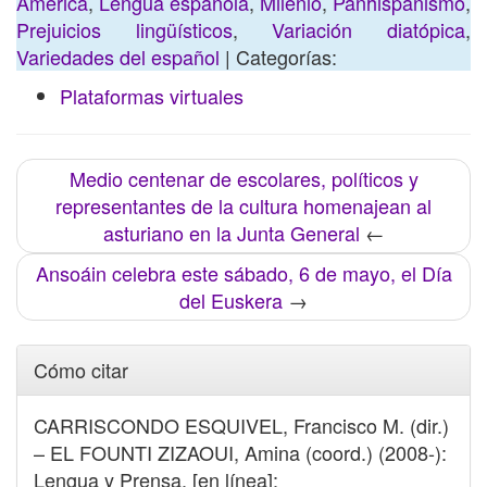
América
,
Lengua española
,
Milenio
,
Panhispanismo
,
Prejuicios lingüísticos
,
Variación diatópica
,
Variedades del español
| Categorías:
Plataformas virtuales
Medio centenar de escolares, políticos y
representantes de la cultura homenajean al
asturiano en la Junta General
←
Ansoáin celebra este sábado, 6 de mayo, el Día
del Euskera
→
Cómo citar
CARRISCONDO ESQUIVEL, Francisco M. (dir.)
– EL FOUNTI ZIZAOUI, Amina (coord.) (2008-):
Lengua y Prensa. [en línea]: