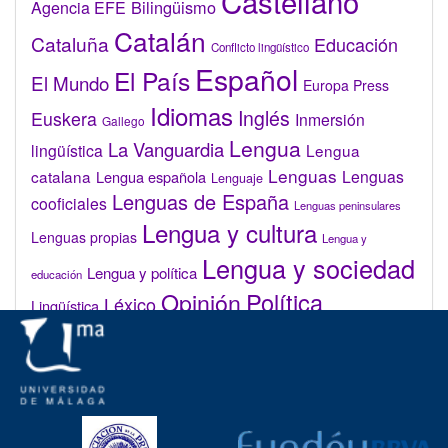
Castellano
Bilingüismo
Agencia EFE
Catalán
Cataluña
Educación
Conflicto lingüístico
Español
El País
El Mundo
Europa Press
Idiomas
Inglés
Euskera
Inmersión
Gallego
Lengua
La Vanguardia
lingüística
Lengua
Lenguas
catalana
Lenguas
Lengua española
Lenguaje
Lenguas de España
cooficiales
Lenguas peninsulares
Lengua y cultura
Lenguas propias
Lengua y
Lengua y sociedad
Lengua y política
educación
Opinión
Política
Léxico
Lingüística
lingüística
Real Academia de la Lengua Española (RAE)
Valenciano
Administrar