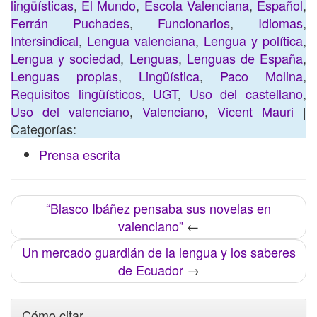
lingüísticas
,
El Mundo
,
Escola Valenciana
,
Español
,
Ferrán Puchades
,
Funcionarios
,
Idiomas
,
Intersindical
,
Lengua valenciana
,
Lengua y política
,
Lengua y sociedad
,
Lenguas
,
Lenguas de España
,
Lenguas propias
,
Lingüística
,
Paco Molina
,
Requisitos lingüísticos
,
UGT
,
Uso del castellano
,
Uso del valenciano
,
Valenciano
,
Vicent Mauri
|
Categorías:
Prensa escrita
“Blasco Ibáñez pensaba sus novelas en
valenciano”
←
Un mercado guardián de la lengua y los saberes
de Ecuador
→
Cómo citar