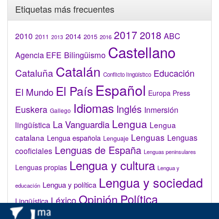
Etiquetas más frecuentes
2017
2018
2010
ABC
2014
2015
2011
2016
2013
Castellano
Bilingüismo
Agencia EFE
Catalán
Cataluña
Educación
Conflicto lingüístico
Español
El País
El Mundo
Europa Press
Idiomas
Inglés
Euskera
Inmersión
Gallego
Lengua
La Vanguardia
lingüística
Lengua
Lenguas
catalana
Lenguas
Lengua española
Lenguaje
Lenguas de España
cooficiales
Lenguas peninsulares
Lengua y cultura
Lenguas propias
Lengua y
Lengua y sociedad
Lengua y política
educación
Opinión
Política
Léxico
Lingüística
lingüística
Real Academia de la Lengua Española (RAE)