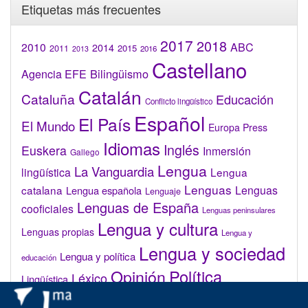
Etiquetas más frecuentes
2017
2018
2010
ABC
2014
2015
2011
2016
2013
Castellano
Bilingüismo
Agencia EFE
Catalán
Cataluña
Educación
Conflicto lingüístico
Español
El País
El Mundo
Europa Press
Idiomas
Inglés
Euskera
Inmersión
Gallego
Lengua
La Vanguardia
lingüística
Lengua
Lenguas
catalana
Lenguas
Lengua española
Lenguaje
Lenguas de España
cooficiales
Lenguas peninsulares
Lengua y cultura
Lenguas propias
Lengua y
Lengua y sociedad
Lengua y política
educación
Opinión
Política
Léxico
Lingüística
lingüística
Real Academia de la Lengua Española (RAE)