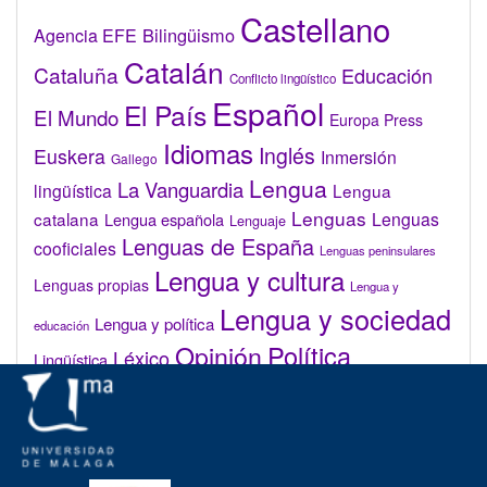
Castellano
Bilingüismo
Agencia EFE
Catalán
Cataluña
Educación
Conflicto lingüístico
Español
El País
El Mundo
Europa Press
Idiomas
Inglés
Euskera
Inmersión
Gallego
Lengua
La Vanguardia
lingüística
Lengua
Lenguas
catalana
Lenguas
Lengua española
Lenguaje
Lenguas de España
cooficiales
Lenguas peninsulares
Lengua y cultura
Lenguas propias
Lengua y
Lengua y sociedad
Lengua y política
educación
Opinión
Política
Léxico
Lingüística
lingüística
Real Academia de la Lengua Española (RAE)
Valenciano