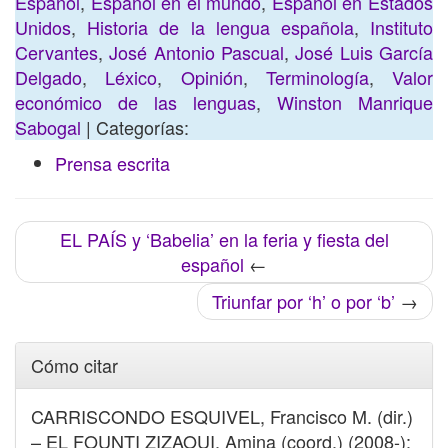
Español
,
Español en el mundo
,
Español en Estados
Unidos
,
Historia de la lengua española
,
Instituto
Cervantes
,
José Antonio Pascual
,
José Luis García
Delgado
,
Léxico
,
Opinión
,
Terminología
,
Valor
económico de las lenguas
,
Winston Manrique
Sabogal
| Categorías:
Prensa escrita
EL PAÍS y ‘Babelia’ en la feria y fiesta del
español
←
Triunfar por ‘h’ o por ‘b’
→
Cómo citar
CARRISCONDO ESQUIVEL, Francisco M. (dir.)
– EL FOUNTI ZIZAOUI, Amina (coord.) (2008-):