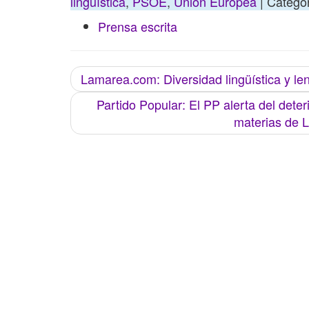
lingüística
,
PSOE
,
Unión Europea
| Categor
Prensa escrita
Lamarea.com: Diversidad lingüística y l
Partido Popular: El PP alerta del dete
materias de L