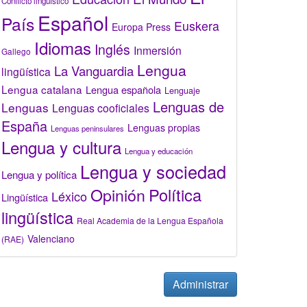
Conflicto lingüístico
Español
País
Euskera
Europa Press
Idiomas
Inglés
Inmersión
Gallego
Lengua
La Vanguardia
lingüística
Lengua catalana
Lengua española
Lenguaje
Lenguas de
Lenguas
Lenguas cooficiales
España
Lenguas propias
Lenguas peninsulares
Lengua y cultura
Lengua y educación
Lengua y sociedad
Lengua y política
Opinión
Política
Léxico
Lingüística
lingüística
Real Academia de la Lengua Española
Valenciano
(RAE)
Administrar