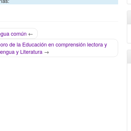
ías:
engua común
←
rioro de la Educación en comprensión lectora y
engua y Literatura
→