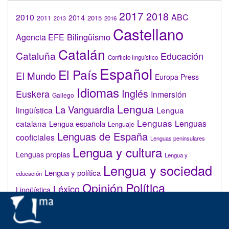
2017
2018
2010
ABC
2014
2015
2011
2016
2013
Castellano
Bilingüismo
Agencia EFE
Catalán
Cataluña
Educación
Conflicto lingüístico
Español
El País
El Mundo
Europa Press
Idiomas
Inglés
Euskera
Inmersión
Gallego
Lengua
La Vanguardia
lingüística
Lengua
Lenguas
catalana
Lenguas
Lengua española
Lenguaje
Lenguas de España
cooficiales
Lenguas peninsulares
Lengua y cultura
Lenguas propias
Lengua y
Lengua y sociedad
Lengua y política
educación
Opinión
Política
Léxico
Lingüística
lingüística
Real Academia de la Lengua Española (RAE)
Valenciano