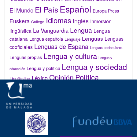
Español
El País
El Mundo
Europa Press
Idiomas
Inglés
Euskera
Inmersión
Gallego
Lengua
La Vanguardia
lingüística
Lengua
Lenguas
catalana
Lenguas
Lengua española
Lenguaje
Lenguas de España
cooficiales
Lenguas peninsulares
Lengua y cultura
Lenguas propias
Lengua y
Lengua y sociedad
Lengua y política
educación
Opinión
Política
Léxico
Lingüística
lingüística
Real Academia de la Lengua Española (RAE)
Valenciano
Administrar