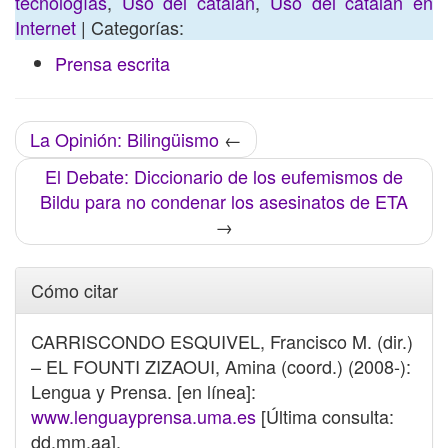
tecnologías
,
Uso del catalán
,
Uso del catalán en
Internet
| Categorías:
Prensa escrita
La Opinión: Bilingüismo
←
El Debate: Diccionario de los eufemismos de
Bildu para no condenar los asesinatos de ETA
→
Cómo citar
CARRISCONDO ESQUIVEL, Francisco M. (dir.)
– EL FOUNTI ZIZAOUI, Amina (coord.) (2008-):
Lengua y Prensa. [en línea]:
www.lenguayprensa.uma.es
[Última consulta:
dd.mm.aa].