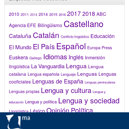
2017
2018
2010
ABC
2014
2015
2011
2016
2013
Castellano
Bilingüismo
Agencia EFE
Catalán
Cataluña
Educación
Conflicto lingüístico
Español
El País
El Mundo
Europa Press
Idiomas
Inglés
Euskera
Inmersión
Gallego
Lengua
La Vanguardia
lingüística
Lengua
Lenguas
catalana
Lenguas
Lengua española
Lenguaje
Lenguas de España
cooficiales
Lenguas peninsulares
Lengua y cultura
Lenguas propias
Lengua y
Lengua y sociedad
Lengua y política
educación
Opinión
Política
Léxico
Lingüística
lingüística
Real Academia de la Lengua Española (RAE)
Valenciano