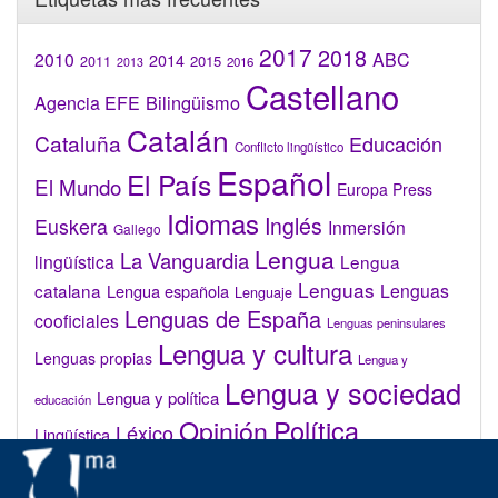
2017
2018
2010
ABC
2014
2015
2011
2016
2013
Castellano
Bilingüismo
Agencia EFE
Catalán
Cataluña
Educación
Conflicto lingüístico
Español
El País
El Mundo
Europa Press
Idiomas
Inglés
Euskera
Inmersión
Gallego
Lengua
La Vanguardia
lingüística
Lengua
Lenguas
catalana
Lenguas
Lengua española
Lenguaje
Lenguas de España
cooficiales
Lenguas peninsulares
Lengua y cultura
Lenguas propias
Lengua y
Lengua y sociedad
Lengua y política
educación
Opinión
Política
Léxico
Lingüística
lingüística
Real Academia de la Lengua Española (RAE)