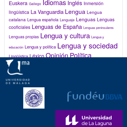
Idiomas
Inglés
Euskera
Inmersión
Gallego
Lengua
La Vanguardia
lingüística
Lengua
Lenguas
catalana
Lenguas
Lengua española
Lenguaje
Lenguas de España
cooficiales
Lenguas peninsulares
Lengua y cultura
Lenguas propias
Lengua y
Lengua y sociedad
Lengua y política
educación
Opinión
Política
Léxico
Lingüística
lingüística
Real Academia de la Lengua Española (RAE)
Valenciano
Administrar