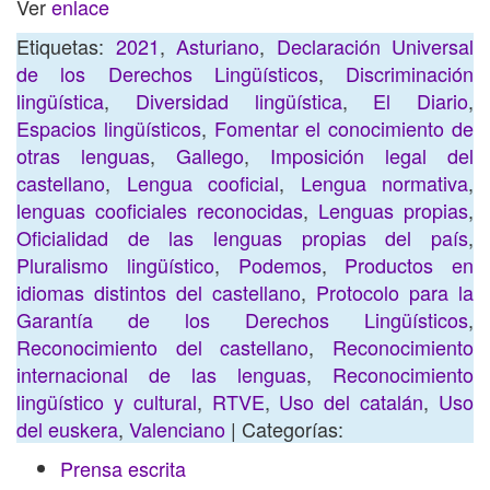
Ver
enlace
Etiquetas:
2021
,
Asturiano
,
Declaración Universal
de los Derechos Lingüísticos
,
Discriminación
lingüística
,
Diversidad lingüística
,
El Diario
,
Espacios lingüísticos
,
Fomentar el conocimiento de
otras lenguas
,
Gallego
,
Imposición legal del
castellano
,
Lengua cooficial
,
Lengua normativa
,
lenguas cooficiales reconocidas
,
Lenguas propias
,
Oficialidad de las lenguas propias del país
,
Pluralismo lingüístico
,
Podemos
,
Productos en
idiomas distintos del castellano
,
Protocolo para la
Garantía de los Derechos Lingüísticos
,
Reconocimiento del castellano
,
Reconocimiento
internacional de las lenguas
,
Reconocimiento
lingüístico y cultural
,
RTVE
,
Uso del catalán
,
Uso
del euskera
,
Valenciano
| Categorías:
Prensa escrita