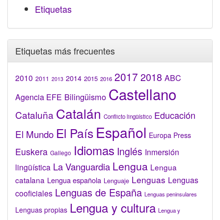
Etiquetas
Etiquetas más frecuentes
2017
2018
2010
ABC
2014
2015
2011
2016
2013
Castellano
Bilingüismo
Agencia EFE
Catalán
Cataluña
Educación
Conflicto lingüístico
Español
El País
El Mundo
Europa Press
Idiomas
Inglés
Euskera
Inmersión
Gallego
Lengua
La Vanguardia
lingüística
Lengua
Lenguas
catalana
Lenguas
Lengua española
Lenguaje
Lenguas de España
cooficiales
Lenguas peninsulares
Lengua y cultura
Lenguas propias
Lengua y