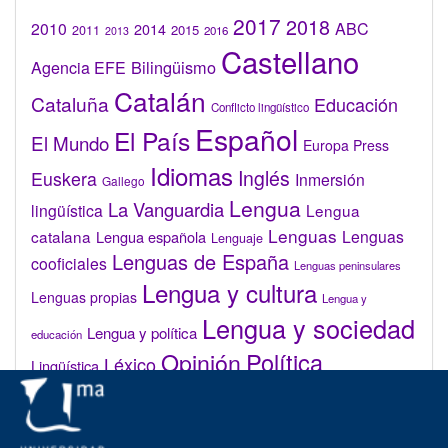
2017
2018
2010
ABC
2014
2015
2011
2016
2013
Castellano
Bilingüismo
Agencia EFE
Catalán
Cataluña
Educación
Conflicto lingüístico
Español
El País
El Mundo
Europa Press
Idiomas
Inglés
Euskera
Inmersión
Gallego
Lengua
La Vanguardia
lingüística
Lengua
Lenguas
catalana
Lenguas
Lengua española
Lenguaje
Lenguas de España
cooficiales
Lenguas peninsulares
Lengua y cultura
Lenguas propias
Lengua y
Lengua y sociedad
Lengua y política
educación
Opinión
Política
Léxico
Lingüística
lingüística
Real Academia de la Lengua Española (RAE)
Valenciano